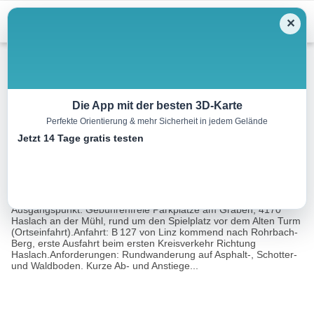
Menu
✕
Wandern
Die App mit der besten 3D-Karte
Perfekte Orientierung & mehr Sicherheit in jedem Gelände
Haslacher Rundweg
Jetzt 14 Tage gratis testen
5.7 km
01:45 h
62 m
62 m
Eine Tour
Rother Wanderführer Kinderwagen Donauregion-
von:
Mühlviertel (Michaela Dattinger)
Ausgangspunkt: Gebührenfreie Parkplätze am Graben, 4170
Haslach an der Mühl, rund um den Spielplatz vor dem Alten Turm
(Ortseinfahrt).Anfahrt: B 127 von Linz kommend nach Rohrbach-
Berg, erste Ausfahrt beim ersten Kreisverkehr Richtung
Haslach.Anforderungen: Rundwanderung auf Asphalt-, Schotter-
und Waldboden. Kurze Ab- und Anstiege...