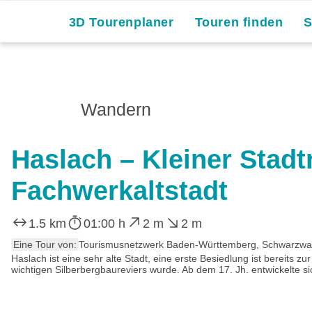
3D Tourenplaner
Touren finden
Wandern
Haslach – Kleiner Stadt
Fachwerkaltstadt
1.5 km
01:00 h
2 m
2 m
Eine Tour von:
Tourismusnetzwerk Baden-Württemberg, Schwarzwald
Haslach ist eine sehr alte Stadt, eine erste Besiedlung ist bereits 
wichtigen Silberbergbaureviers wurde. Ab dem 17. Jh. entwickelte sic