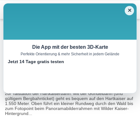
Menu
✕
Winterwandern
Die App mit der besten 3D-Karte
Perfekte Orientierung & mehr Sicherheit in jedem Gelände
Hartkaiser Winterrunde
Jetzt 14 Tage gratis testen
1.0 km
00:30 h
25 m
25 m
Eine Tour von:
Contwise
Diese Tour eignet sich für Familien und Genießer. Spazieren Sie
zur Talstation der Hartkaiserbahn. Mit der Gondelbahn (und
gültigem Bergbahnticket) geht es bequem auf den Hartkaiser auf
1.550 Meter. Oben führt ein kleiner Rundweg durch den Wald bis
zum Fotopoint beim Panoramabilderrahmen mit Wilder Kaiser-
Hintergrund...