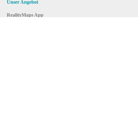
Unser Angebot
RealityMaps App
Tourenplaner
Touren finden
Shop
Touren entdecken
Schönste Wandertouren
Top-Touren
Top-Regionen
Skitouren
Infos & Service
News
FAQs