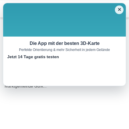
Menu
✕
Wandern
Die App mit der besten 3D-Karte
Perfekte Orientierung & mehr Sicherheit in jedem Gelände
Gurker Rundwanderweg
Jetzt 14 Tage gratis testen
4.4 km
01:18 h
114 m
114 m
Eine Tour von:
Datacycle
Kurzer und angenehmer Wanderweg rund um die
Marktgemeinde Gurk...