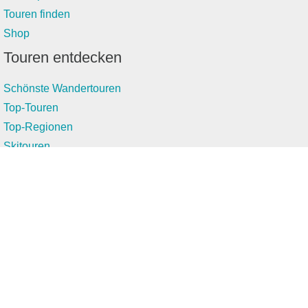
Touren finden
Shop
Touren entdecken
Schönste Wandertouren
Top-Touren
Top-Regionen
Skitouren
Infos & Service
News
FAQs
Über uns
RealityMaps
Team