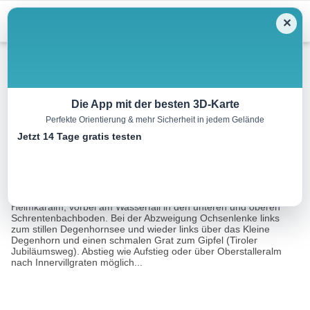
Menu
✕
Wandern
Die App mit der besten 3D-Karte
Perfekte Orientierung & mehr Sicherheit in jedem Gelände
Gr. Degenhorn 2.946 m
Jetzt 14 Tage gratis testen
13.0 km
06:30 h
1130 m
1130 m
Eine Tour von:
Contwise
Von der Volkzeinerhütte über die in einer Talstufe gelegene
Heimkaralm, vorbei am Wasserfall in den unteren und oberen
Schrentenbachboden. Bei der Abzweigung Ochsenlenke links
zum stillen Degenhornsee und wieder links über das Kleine
Degenhorn und einen schmalen Grat zum Gipfel (Tiroler
Jubiläumsweg). Abstieg wie Aufstieg oder über Oberstalleralm
nach Innervillgraten möglich...