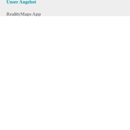
Unser Angebot
RealityMaps App
Tourenplaner
Touren finden
Shop
Touren entdecken
Schönste Wandertouren
Top-Touren
Top-Regionen
Skitouren
Infos & Service
News
FAQs