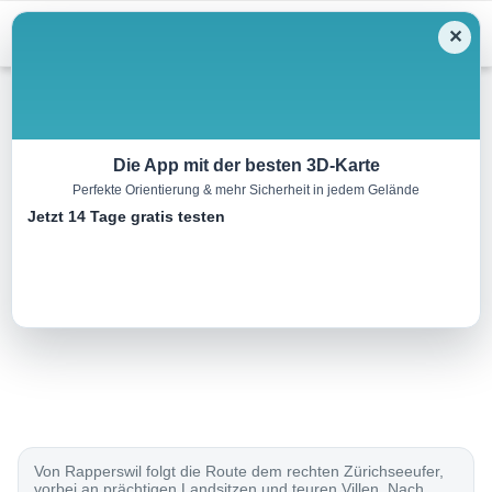
Menu
✕
Radtour
Die App mit der besten 3D-Karte
Perfekte Orientierung & mehr Sicherheit in jedem Gelände
Goldküste–Limmat
Jetzt 14 Tage gratis testen
61.0 km
00:00 h
600 m
620 m
Eine Tour von:
SchweizMobil
..
Von Rapperswil folgt die Route dem rechten Zürichseeufer,
vorbei an prächtigen Landsitzen und teuren Villen. Nach