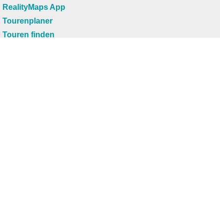
RealityMaps App
Tourenplaner
Touren finden
Shop
Touren entdecken
Schönste Wandertouren
Top-Touren
Top-Regionen
Skitouren
Infos & Service
News
FAQs
Über uns