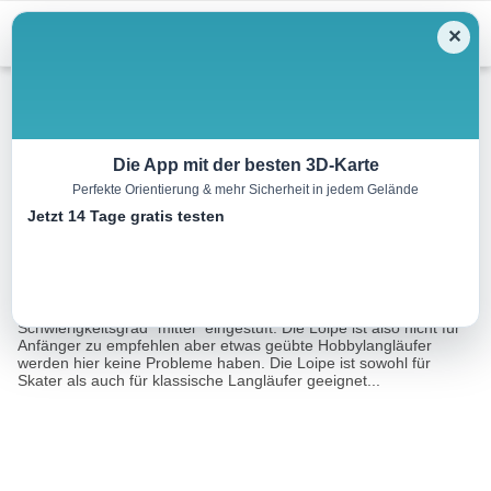
Skip
Menu
✕
to
content
Langlauf
Die App mit der besten 3D-Karte
Perfekte Orientierung & mehr Sicherheit in jedem Gelände
Gnadenalm Loipe rot (28)
Jetzt 14 Tage gratis testen
5.5 km
00:30 h
45 m
45 m
Eine Tour von:
Outdooractive
Die Gnadenalm Loipe rot umfasst etwa 5 km und wird als
Schwierigkeitsgrad "mittel" eingestuft. Die Loipe ist also nicht für
Anfänger zu empfehlen aber etwas geübte Hobbylangläufer
werden hier keine Probleme haben. Die Loipe ist sowohl für
Skater als auch für klassische Langläufer geeignet...