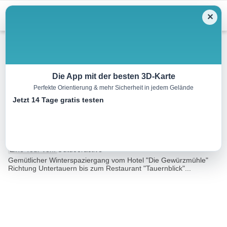
Menu
✕
Winterwandern
Die App mit der besten 3D-Karte
Perfekte Orientierung & mehr Sicherheit in jedem Gelände
Gewürzmühle – Tauernblick
Jetzt 14 Tage gratis testen
(G)
2.5 km
00:35 h
21 m
4 m
Eine Tour von:
Outdooractive
Gemütlicher Winterspaziergang vom Hotel "Die Gewürzmühle"
Richtung Untertauern bis zum Restaurant "Tauernblick"...