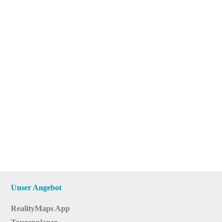
Unser Angebot
RealityMaps App