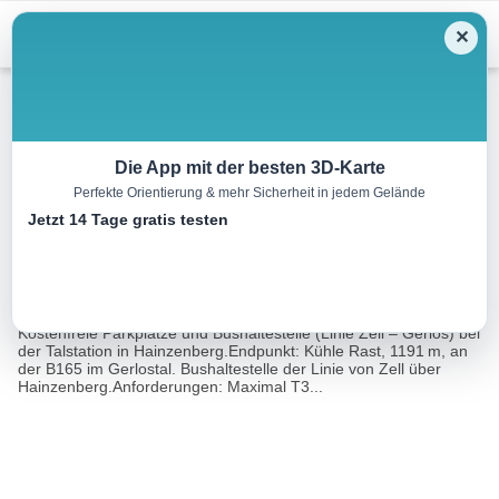
Menu
✕
Wandern
Die App mit der besten 3D-Karte
Perfekte Orientierung & mehr Sicherheit in jedem Gelände
Gerloser Höhenweg
Jetzt 14 Tage gratis testen
15.6 km
04:30 h
730 m
1183 m
Eine Tour von:
Rother Wanderführer Zillertal (Mark Zahel)
Ausgangspunkt: Bergstation der Gerlossteinbahn, 1644 m.
Kostenfreie Parkplätze und Bushaltestelle (Linie Zell – Gerlos) bei
der Talstation in Hainzenberg.Endpunkt: Kühle Rast, 1191 m, an
der B165 im Gerlostal. Bushaltestelle der Linie von Zell über
Hainzenberg.Anforderungen: Maximal T3...