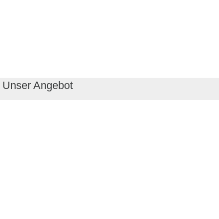
Unser Angebot
RealityMaps App
Tourenplaner
Touren finden
Shop
Touren entdecken
Schönste Wandertouren
Top-Touren
Top-Regionen