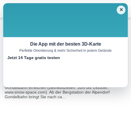
Menu
✕
Wandern
Die App mit der besten 3D-Karte
Perfekte Orientierung & mehr Sicherheit in jedem Gelände
Geisterberg & Gernkogel
Jetzt 14 Tage gratis testen
1.7 km
00:50 h
188 m
1 m
Eine Tour von:
Outdooractive
Sie können das Wandergebiet bequem mit der Alpendorf
Gondelbahn erreichen (Betriebszeiten: Juni bis Oktober,
www.snow-space.com). Ab der Bergstation der Alpendorf
Gondelbahn bringt Sie nach ca...