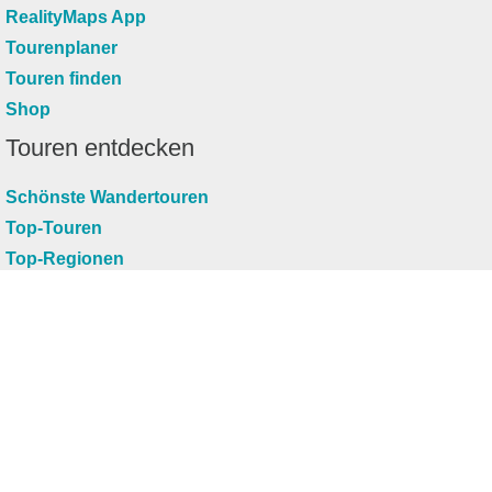
RealityMaps App
Tourenplaner
Touren finden
Shop
Touren entdecken
Schönste Wandertouren
Top-Touren
Top-Regionen
Skitouren
Infos & Service
News
FAQs
Über uns