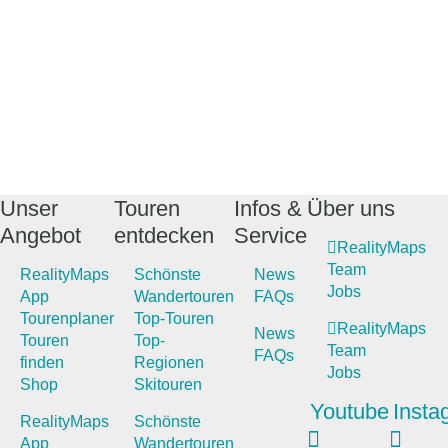
Unser
Touren
Infos &
Über uns
Angebot
entdecken
Service
RealityMaps
Team
RealityMaps
Schönste
News
Jobs
App
Wandertouren
FAQs
Tourenplaner
Top-Touren
RealityMaps
News
Touren
Top-
Team
FAQs
finden
Regionen
Jobs
Shop
Skitouren
Youtube
Insta
RealityMaps
Schönste
App
Wandertouren