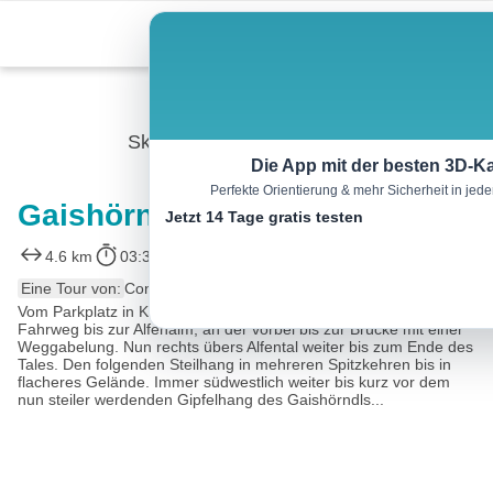
Skip
Menu
to
content
Skitour
Die App mit der besten 3D-Ka
Perfekte Orientierung & mehr Sicherheit in je
Gaishörndl
Jetzt 14 Tage gratis testen
4.6 km
03:30 h
975 m
m
Eine Tour von:
Contwise
Vom Parkplatz in Kalkstein bei der Badl-Alm (1.640 m) auf dem
Fahrweg bis zur Alfenalm, an der vorbei bis zur Brücke mit einer
Weggabelung. Nun rechts übers Alfental weiter bis zum Ende des
Tales. Den folgenden Steilhang in mehreren Spitzkehren bis in
flacheres Gelände. Immer südwestlich weiter bis kurz vor dem
nun steiler werdenden Gipfelhang des Gaishörndls...