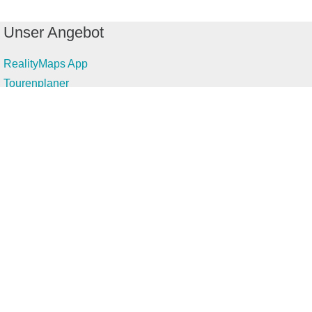
Unser Angebot
RealityMaps App
Tourenplaner
Touren finden
Shop
Touren entdecken
Schönste Wandertouren
Top-Touren
Top-Regionen
Skitouren
Infos & Service
News
FAQs