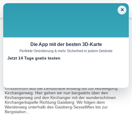
Menu
✕
Wandern
Die App mit der besten 3D-Karte
Perfekte Orientierung & mehr Sicherheit in jedem Gelände
Gaisbergrunde
Jetzt 14 Tage gratis testen
8.7 km
03:20 h
435 m
435 m
Eine Tour von:
Contwise
Bei dieser mittelschweren Wanderung wandern wir vom
Ortszentrum aus die Lendstraße entlang bis zur Abzweigung
Kirchangerweg. Hier gehen wir nun bergwärts über den
Kirchangerweg und den Kirchanger mit der wunderschönen
Kirchangerkapelle Richtung Gaisberg. Wir folgen dem
Wanderweg unterhalb des Gaisberg-Sesselliftes bis zur
Bergstation...