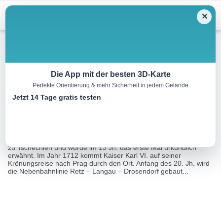
Menu
✕
Wandern
Die App mit der besten 3D-Karte
Perfekte Orientierung & mehr Sicherheit in jedem Gelände
Freizeitweg
Jetzt 14 Tage gratis testen
5.1 km
01:00 h
25 m
42 m
Eine Tour von:
Outdooractive
Langau liegt im Nordosten des Waldviertels direkt an der Grenze
zu Tschechien und wurde im 13 Jh. das erste Mal urkundlich
erwähnt. Im Jahr 1712 kommt Kaiser Karl VI. auf seiner
Krönungsreise nach Prag durch den Ort. Anfang des 20. Jh. wird
die Nebenbahnlinie Retz – Langau – Drosendorf gebaut...