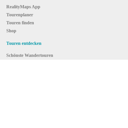
RealityMaps App
Tourenplaner
Touren finden
Shop
Touren entdecken
Schönste Wandertouren
Top-Touren
Top-Regionen
Skitouren
Infos & Service
News
FAQs
Über uns