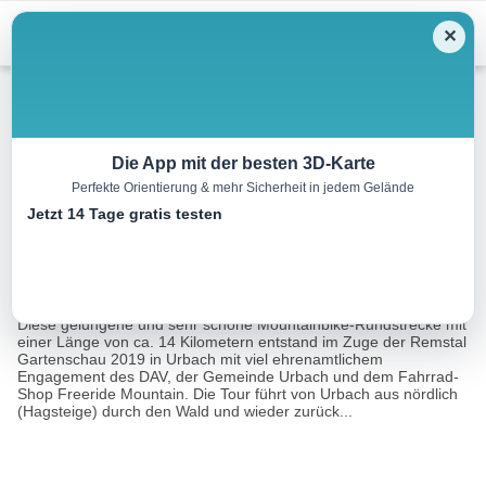
Menu
✕
Mountainbike
Die App mit der besten 3D-Karte
Perfekte Orientierung & mehr Sicherheit in jedem Gelände
Flowtrail Urbach – Teil I
Jetzt 14 Tage gratis testen
0.4 km
00:05 h
0 m
50 m
Eine Tour
Tourismusnetzwerk Baden-Württemberg, Remstal
von:
Tourismus
Diese gelungene und sehr schöne Mountainbike-Rundstrecke mit
einer Länge von ca. 14 Kilometern entstand im Zuge der Remstal
Gartenschau 2019 in Urbach mit viel ehrenamtlichem
Engagement des DAV, der Gemeinde Urbach und dem Fahrrad-
Shop Freeride Mountain. Die Tour führt von Urbach aus nördlich
(Hagsteige) durch den Wald und wieder zurück...