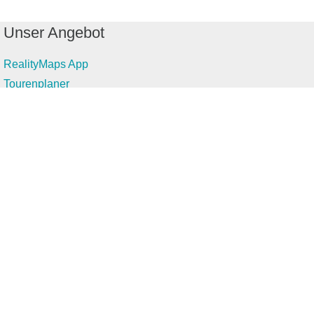
Unser Angebot
RealityMaps App
Tourenplaner
Touren finden
Shop
Touren entdecken
Schönste Wandertouren
Top-Touren
Top-Regionen
Skitouren
Infos & Service
News
FAQs