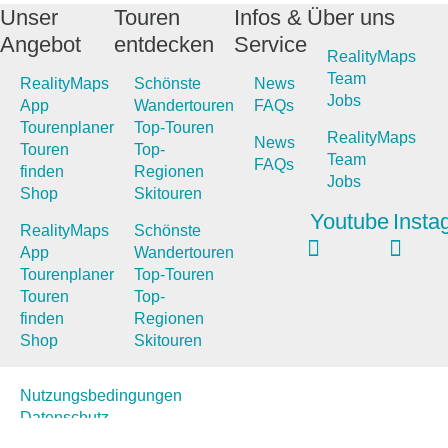
Unser
Touren
Infos &
Über uns
Angebot
entdecken
Service
RealityMaps
Team
RealityMaps
Schönste
News
Jobs
App
Wandertouren
FAQs
Tourenplaner
Top-Touren
RealityMaps
News
Touren
Top-
Team
FAQs
finden
Regionen
Jobs
Shop
Skitouren
Youtube
Insta
RealityMaps
Schönste
App
Wandertouren
Tourenplaner
Top-Touren
Touren
Top-
finden
Regionen
Shop
Skitouren
Nutzungsbedingungen
Datenschutz
Impressum