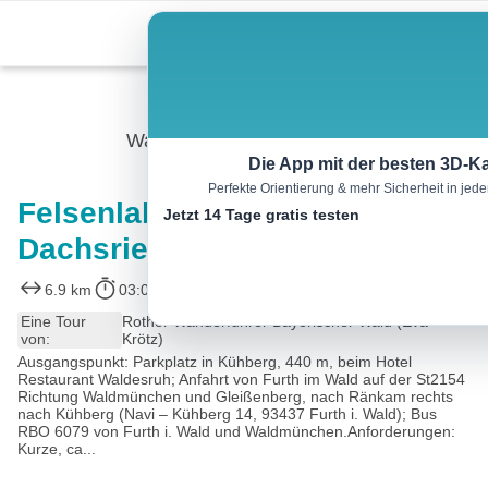
Skip
Menu
to
content
Wandern
Die App mit der besten 3D-Ka
Perfekte Orientierung & mehr Sicherheit in je
Felsenlabyrinth und
Jetzt 14 Tage gratis testen
Dachsriegel
6.9 km
03:00 h
417 m
417 m
Eine Tour
Rother Wanderführer Bayerischer Wald (Eva
von:
Krötz)
Ausgangspunkt: Parkplatz in Kühberg, 440 m, beim Hotel
Restaurant Waldesruh; Anfahrt von Furth im Wald auf der St2154
Richtung Waldmünchen und Gleißenberg, nach Ränkam rechts
nach Kühberg (Navi – Kühberg 14, 93437 Furth i. Wald); Bus
RBO 6079 von Furth i. Wald und Waldmünchen.Anforderungen:
Kurze, ca...