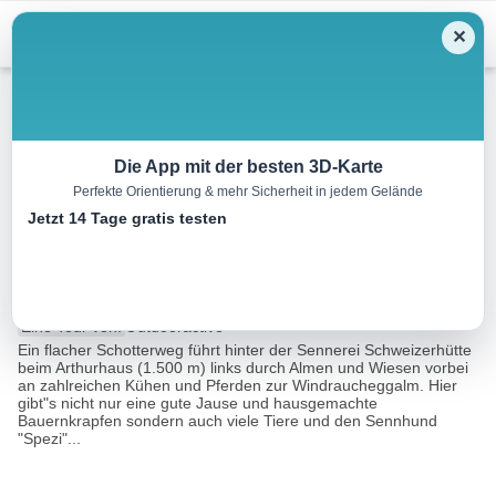
Menu
✕
Wandern
Die App mit der besten 3D-Karte
Perfekte Orientierung & mehr Sicherheit in jedem Gelände
FAMILIENWANDERWEG
Jetzt 14 Tage gratis testen
Windraucheggalm
1.7 km
00:30 h
11 m
60 m
Eine Tour von:
Outdooractive
Ein flacher Schotterweg führt hinter der Sennerei Schweizerhütte
beim Arthurhaus (1.500 m) links durch Almen und Wiesen vorbei
an zahlreichen Kühen und Pferden zur Windraucheggalm. Hier
gibt"s nicht nur eine gute Jause und hausgemachte
Bauernkrapfen sondern auch viele Tiere und den Sennhund
"Spezi"...