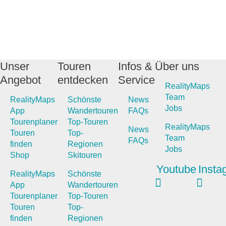
Unser
Touren
Infos &
Über uns
Angebot
entdecken
Service
RealityMaps
Team
RealityMaps
Schönste
News
Jobs
App
Wandertouren
FAQs
Tourenplaner
Top-Touren
RealityMaps
News
Touren
Top-
Team
FAQs
finden
Regionen
Jobs
Shop
Skitouren
Youtube
Insta
RealityMaps
Schönste
App
Wandertouren
Tourenplaner
Top-Touren
Touren
Top-
finden
Regionen