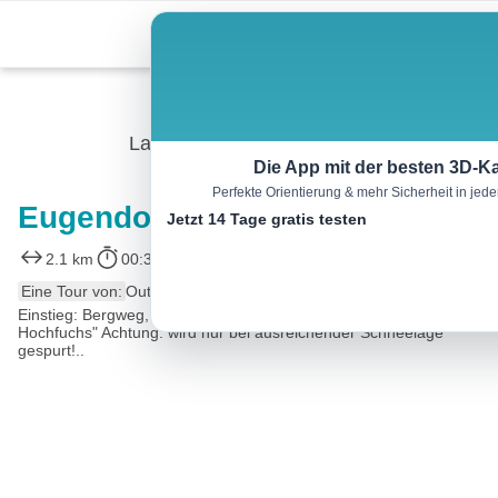
Skip
Menu
to
content
Langlauf
Die App mit der besten 3D-Ka
Perfekte Orientierung & mehr Sicherheit in je
Eugendorf – Bergloipe
Jetzt 14 Tage gratis testen
2.1 km
00:33 h
33 m
33 m
Eine Tour von:
Outdooractive
Einstieg: Bergweg, parken beim "Hotel.Restaurant Am
Hochfuchs" Achtung: wird nur bei ausreichender Schneelage
gespurt!..