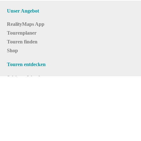
Unser Angebot
RealityMaps App
Tourenplaner
Touren finden
Shop
Touren entdecken
Schönste Wandertouren
Top-Touren
Top-Regionen
Skitouren
Infos & Service
News
FAQs