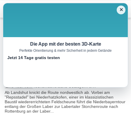
Menu
✕
Radtour
Die App mit der besten 3D-Karte
Perfekte Orientierung & mehr Sicherheit in jedem Gelände
Etappe 5: Landshut – Kloster
Jetzt 14 Tage gratis testen
Rohr in Niederbayern
44.2 km
03:05 h
283 m
248 m
Eine Tour von:
Tourismusverband Ostbayern e.V.
Ab Landshut knickt die Route nordwestlich ab. Vorbei am
"Repsstadel" bei Niederhatzkofen, einer im klassizistischen
Baustil wiedererrichteten Feldscheune führt die Niederbayerntour
entlang der Großen Laber zur Labertaler Storchenroute nach
Rottenburg an der Laber...