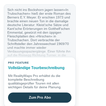
Sich nicht ins Bockshorn jagen lassen»In
Trubschachen« hieß der erste Roman des
Berners E.Y. Meyer. Er erschien 1973 und
brachte einen neuen Ton in die damalige
deutsche Literatur: Kleist’sche Sätze und
Kant’sche Erörterungen im Gotthelf’schen
Emmental, gewürzt mit den üppigen
Fleischplatten des »Hirschen« in
Trubschachen. Dort verbrachte der
Schriftsteller den Jahreswechsel 1969/70
und machte immer wieder
Verdauungsspaziergänge. Einer führte ihn
auf die Risisegg Richtung Turner, in die
Nacht,...
PRO FEATURE
Vollständige Tourbeschreibung
Mit RealityMaps Pro erhältst du die
komplette Beschreibung
qualitätsgeprüfter Touren mit allen
wichtigen Details für deine Planung.
Zum Pro Abo