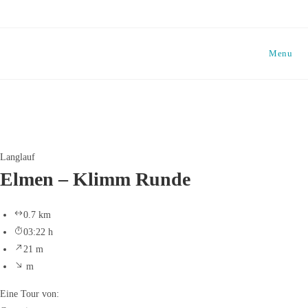
Skip
to
content
Menu
Langlauf
Elmen – Klimm Runde
0.7 km
03:22 h
21 m
m
Eine Tour von: