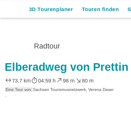
3D Tourenplaner
Touren finden
Radtour
Elberadweg von Prettin 
73.7 km
04:59 h
98 m
80 m
Eine Tour von:
Sachsen Tourismusnetzwerk, Verena Daser
..