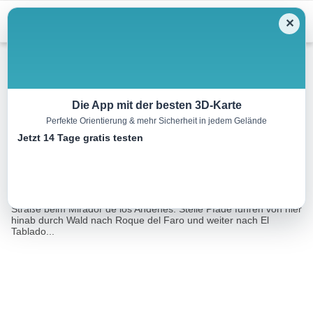
Menu
✕
Mountainbike
Die App mit der besten 3D-Karte
Perfekte Orientierung & mehr Sicherheit in jedem Gelände
El Tablado
Jetzt 14 Tage gratis testen
11.9 km
01:30 h
150 m
2100 m
Eine Tour von:
RealityMaps
Diese steile Abfahrt ist nur etwas für Könner und beginnt an der
Straße beim Mirador de los Andenes. Steile Pfade führen von hier
hinab durch Wald nach Roque del Faro und weiter nach El
Tablado...