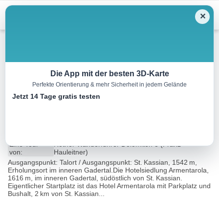
Menu
✕
Wandern
Die App mit der besten 3D-Karte
Perfekte Orientierung & mehr Sicherheit in jedem Gelände
Eisenofenalm (Malga
Jetzt 14 Tage gratis testen
Valparola), 1749 m
5.4 km
01:30 h
133 m
133 m
Eine Tour
Rother Wanderführer Dolomiten 3 (Franz
von:
Hauleitner)
Ausgangspunkt: Talort / Ausgangspunkt: St. Kassian, 1542 m,
Erholungsort im inneren Gadertal.Die Hotelsiedlung Armentarola,
1616 m, im inneren Gadertal, südöstlich von St. Kassian.
Eigentlicher Startplatz ist das Hotel Armentarola mit Parkplatz und
Bushalt, 2 km von St. Kassian...