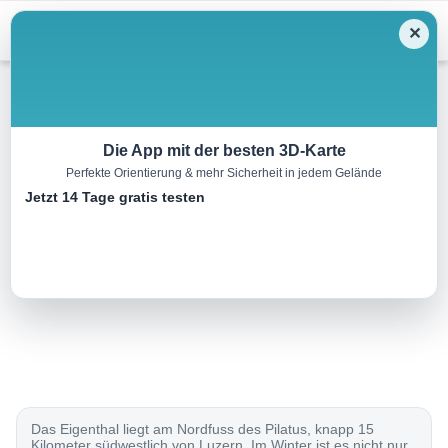
Menu
✕
Langlauf
Die App mit der besten 3D-Karte
Perfekte Orientierung & mehr Sicherheit in jedem Gelände
Eigenthal-Loipe
Jetzt 14 Tage gratis testen
6.0 km
00:00 h
90 m
90 m
Eine Tour von:
SchweizMobil
..
Das Eigenthal liegt am Nordfuss des Pilatus, knapp 15
Kilometer südwestlich von Luzern. Im Winter ist es nicht nur