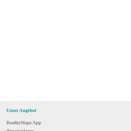
Unser Angebot
RealityMaps App
Tourenplaner