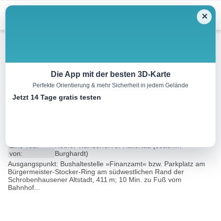
Menu
✕
Wandern
Die App mit der besten 3D-Karte
Perfekte Orientierung & mehr Sicherheit in jedem Gelände
Durchs Paartal bei
Jetzt 14 Tage gratis testen
Schrobenhausen
11.0 km
02:45 h
14 m
14 m
Eine Tour
Rother Wanderführer Hallertau (Joachim
von:
Burghardt)
Ausgangspunkt: Bushaltestelle »Finanzamt« bzw. Parkplatz am
Bürgermeister-Stocker-Ring am südwestlichen Rand der
Schrobenhausener Altstadt, 411 m; 10 Min. zu Fuß vom
Bahnhof...