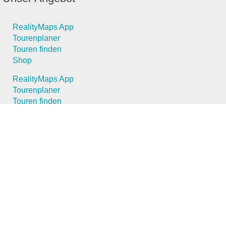
RealityMaps App
Tourenplaner
Touren finden
Shop
RealityMaps App
Tourenplaner
Touren finden
Shop
Touren entdecken
Schönste Wandertouren
Top-Touren
Top-Regionen
Skitouren
Schönste Wandertouren