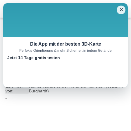
Menu
✕
Wandern
Die App mit der besten 3D-Karte
Perfekte Orientierung & mehr Sicherheit in jedem Gelände
Durchs östliche Dachauer
Jetzt 14 Tage gratis testen
Moos
12.9 km
03:15 h
17 m
13 m
Eine Tour
Rother Wanderführer Rund um München (Joachim
von:
Burghardt)
..