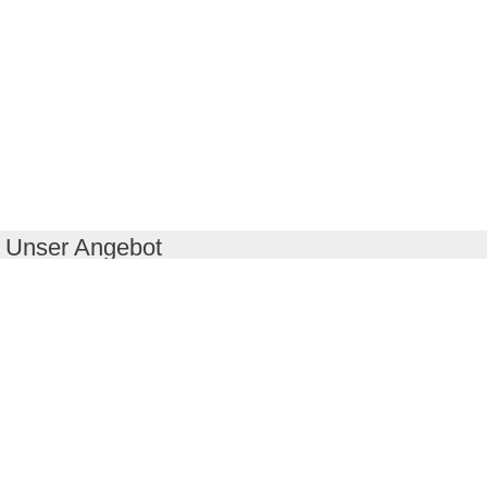
Unser Angebot
RealityMaps App
Tourenplaner
Touren finden
Shop
Touren entdecken
Schönste Wandertouren