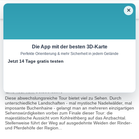
Menu
✕
Wandern
Die App mit der besten 3D-Karte
Perfekte Orientierung & mehr Sicherheit in jedem Gelände
Dreiföhrenweg auf den
Jetzt 14 Tage gratis testen
Kohlreithberg, Neulengbach
5.9 km
03:30 h
316 m
55 m
Eine Tour von:
Outdooractive
Diese abwechslungsreiche Tour bietet viel zu Sehen. Durch
unterschiedliche Landschaften - mal mystische Nadelwälder, mal
imposante Buchenhaine - gelangt man an mehreren einzigartigen
Sehenswürdigkeiten vorbei zum Finale dieser Tour: die
majestätische Aussicht vom Kohlreithberg auf das Anzbachtal.
Stellenweise führt der Weg auf ausgedehnte Weiden der Rinder-
und Pferdehöfe der Region...