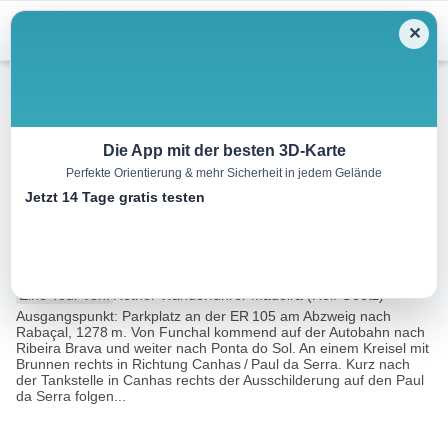
Menu
✕
Wandern
Die App mit der besten 3D-Karte
Perfekte Orientierung & mehr Sicherheit in jedem Gelände
Der Risco-Wasserfall bei
Jetzt 14 Tage gratis testen
Rabaçal
6.2 km
02:00 h
260 m
260 m
Eine Tour von:
Rother Wanderführer Madeira (Rolf Goetz)
Ausgangspunkt: Parkplatz an der ER 105 am Abzweig nach
Rabaçal, 1278 m. Von Funchal kommend auf der Autobahn nach
Ribeira Brava und weiter nach Ponta do Sol. An einem Kreisel mit
Brunnen rechts in Richtung Canhas / Paul da Serra. Kurz nach
der Tankstelle in Canhas rechts der Ausschilderung auf den Paul
da Serra folgen...