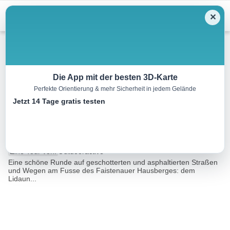
Menu
✕
Wandern
Die App mit der besten 3D-Karte
Perfekte Orientierung & mehr Sicherheit in jedem Gelände
Der Grabner Rundwanderweg
Jetzt 14 Tage gratis testen
in Faistenau
5.9 km
01:45 h
216 m
216 m
Eine Tour von:
Outdooractive
Eine schöne Runde auf geschotterten und asphaltierten Straßen
und Wegen am Fusse des Faistenauer Hausberges: dem
Lidaun...