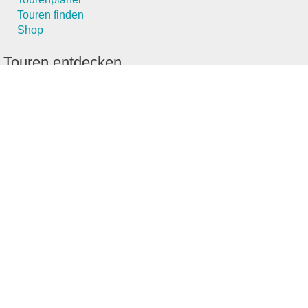
Touren finden
Shop
Touren entdecken
Schönste Wandertouren
Top-Touren
Top-Regionen
Skitouren
Schönste Wandertouren
Top-Touren
Top-Regionen
Skitouren
Infos & Service
News
FAQs