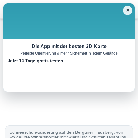
Menu
✕
Schneeschuh
Die App mit der besten 3D-Karte
Perfekte Orientierung & mehr Sicherheit in jedem Gelände
Darlux-Schneeschuhtrail
Jetzt 14 Tage gratis testen
3.0 km
02:35 h
400 m
400 m
Eine Tour von:
SchweizMobil
..
Schneeschuhwanderung auf den Bergüner Hausberg, von
wo geübte Wintersportler mit Skiern und Schlitten rasant ins