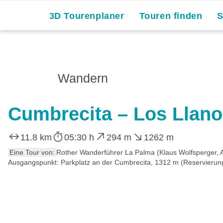
Skip
3D Tourenplaner
Touren finden
to
content
Wandern
Cumbrecita – Los Llan
11.8 km
05:30 h
294 m
1262 m
Eine Tour von:
Rother Wanderführer La Palma (Klaus Wolfsperger, 
Ausgangspunkt: Parkplatz an der Cumbrecita, 1312 m (Reservierung