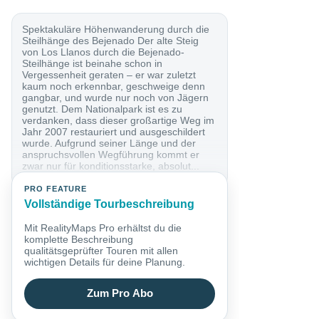
Spektakuläre Höhenwanderung durch die
Steilhänge des Bejenado Der alte Steig
von Los Llanos durch die Bejenado-
Steilhänge ist beinahe schon in
Vergessenheit geraten – er war zuletzt
kaum noch erkennbar, geschweige denn
gangbar, und wurde nur noch von Jägern
genutzt. Dem Nationalpark ist es zu
verdanken, dass dieser großartige Weg im
Jahr 2007 restauriert und ausgeschildert
wurde. Aufgrund seiner Länge und der
anspruchsvollen Wegführung kommt er
zwar nur für konditionsstarke, absolut...
PRO FEATURE
Vollständige Tourbeschreibung
Mit RealityMaps Pro erhältst du die
komplette Beschreibung
qualitätsgeprüfter Touren mit allen
wichtigen Details für deine Planung.
Zum Pro Abo