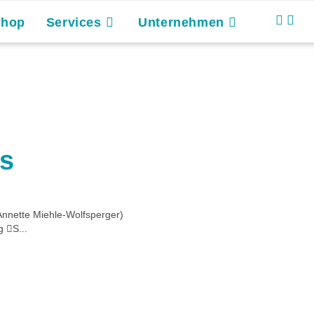
Shop
Services
Unternehmen
os
Annette Miehle-Wolfsperger)
 S...