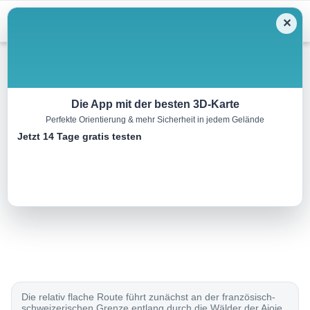
Menu
✕
Wandern
Die App mit der besten 3D-Karte
Perfekte Orientierung & mehr Sicherheit in jedem Gelände
Chemin du Jura, Etappe 2/5
Jetzt 14 Tage gratis testen
19.0 km
05:00 h
440 m
660 m
Eine Tour von:
SchweizMobil
..
Die relativ flache Route führt zunächst an der französisch-
schweizerischen Grenze entlang durch die Wälder der Ajoie.