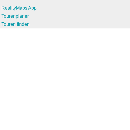
RealityMaps App
Tourenplaner
Touren finden
Shop
Touren entdecken
Schönste Wandertouren
Top-Touren
Top-Regionen
Skitouren
Infos & Service
News
FAQs
Über uns