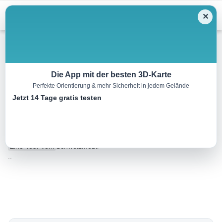
Menu
✕
Wandern
Die App mit der besten 3D-Karte
Perfekte Orientierung & mehr Sicherheit in jedem Gelände
Chemin des Bisses, Etappe
Jetzt 14 Tage gratis testen
1/7
13.0 km
04:00 h
720 m
420 m
Eine Tour von:
SchweizMobil
..