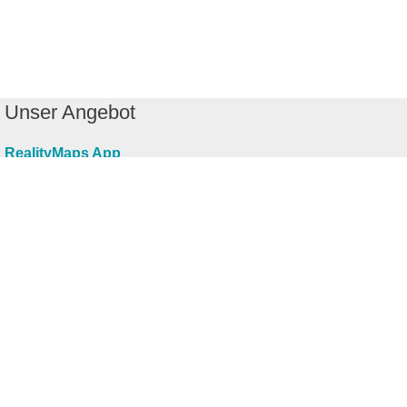
Unser Angebot
RealityMaps App
Tourenplaner
Touren finden
Shop
Touren entdecken
Schönste Wandertouren
Top-Touren
Top-Regionen
Skitouren