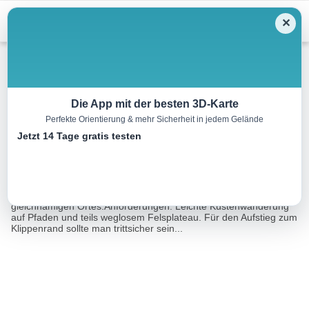
Menu
✕
Wandern
Die App mit der besten 3D-Karte
Perfekte Orientierung & mehr Sicherheit in jedem Gelände
Cala Pí – Cap Blanc
Jetzt 14 Tage gratis testen
11.1 km
03:20 h
162 m
162 m
Eine Tour von:
Rother Wanderführer Mallorca (Rolf Goetz)
Ausgangspunkt: Clubanlage Cala Pí am Eingang des
gleichnamigen Ortes.Anforderungen: Leichte Küstenwanderung
auf Pfaden und teils weglosem Felsplateau. Für den Aufstieg zum
Klippenrand sollte man trittsicher sein...