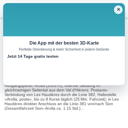
Menu
✕
Wandern
Die App mit der besten 3D-Karte
Perfekte Orientierung & mehr Sicherheit in jedem Gelände
Cabane des Aiguilles Rouges
Jetzt 14 Tage gratis testen
12.9 km
06:00 h
937 m
937 m
Eine Tour
Rother Wanderführer Unterwallis (Michael Waeber,
von:
Marianne Bauer)
Ausgangspunkt: Arolla (2008 m), oberste Siedlung im
gleichnamigen Seitental aus dem Val d’Hérens. Postauto-
Verbindung von Les Haudères durch die Linie 382, Haltestelle
»Arolla, poste«, bis zu 8 Kurse täglich (25 Min. Fahrzeit); in Les
Haudères direkter Anschluss an die Linie 381 von/nach Sion
(Gesamtfahrzeit Sion–Arolla ca. 1.15 Std.)...