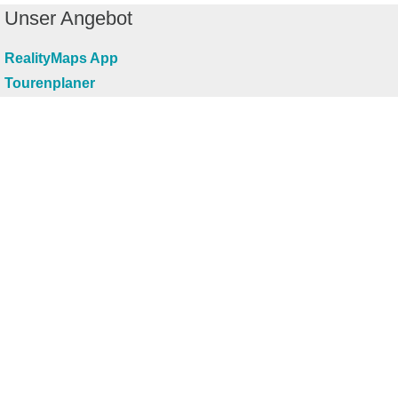
Unser Angebot
RealityMaps App
Tourenplaner
Touren finden
Shop
Touren entdecken
Schönste Wandertouren
Top-Touren
Top-Regionen
Skitouren
Infos & Service
News
FAQs