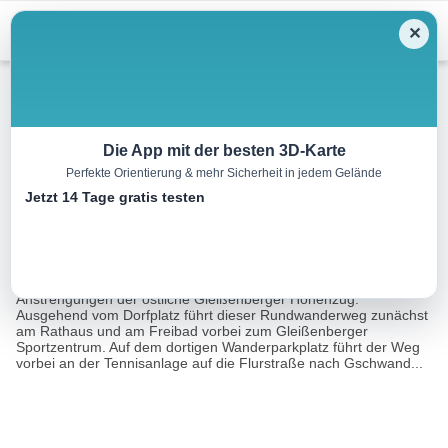
Menu
✕
Wandern
Die App mit der besten 3D-Karte
Perfekte Orientierung & mehr Sicherheit in jedem Gelände
Burgstallweg
Jetzt 14 Tage gratis testen
5.4 km
01:45 h
2706 m
2759 m
Eine Tour von:
Landkreis Cham
Mit dem Burgstallweg erschließt sich dem Wanderer ohne große
Anstrengungen der östliche Gleißenberger Höhenzug.
Ausgehend vom Dorfplatz führt dieser Rundwanderweg zunächst
am Rathaus und am Freibad vorbei zum Gleißenberger
Sportzentrum. Auf dem dortigen Wanderparkplatz führt der Weg
vorbei an der Tennisanlage auf die Flurstraße nach Gschwand...