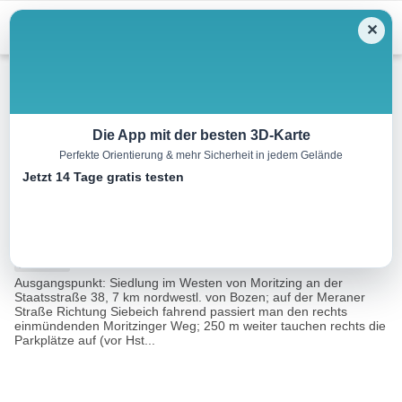
Menu
✕
Wandern
Die App mit der besten 3D-Karte
Perfekte Orientierung & mehr Sicherheit in jedem Gelände
Burgruine Greifenstein
Jetzt 14 Tage gratis testen
4.6 km
02:30 h
480 m
480 m
Eine
Rother Wanderführer Bozen - Kaltern (Helmut Dumler,
Tour
Gerhard Hirtlreiter, Eugen E. Hüsler)
von:
Ausgangspunkt: Siedlung im Westen von Moritzing an der
Staatsstraße 38, 7 km nordwestl. von Bozen; auf der Meraner
Straße Richtung Siebeich fahrend passiert man den rechts
einmündenden Moritzinger Weg; 250 m weiter tauchen rechts die
Parkplätze auf (vor Hst...