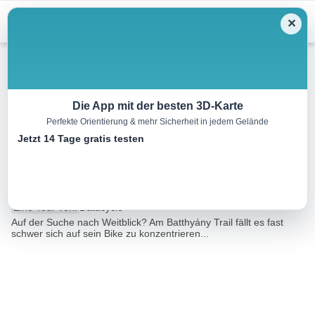
Menu
✕
Mountainbike
Die App mit der besten 3D-Karte
Perfekte Orientierung & mehr Sicherheit in jedem Gelände
Burgenland-Trails: Batthyány
Jetzt 14 Tage gratis testen
Trail
7.6 km
02:05 h
2 m
500 m
Eine Tour von:
Datacycle
Auf der Suche nach Weitblick? Am Batthyány Trail fällt es fast
schwer sich auf sein Bike zu konzentrieren...