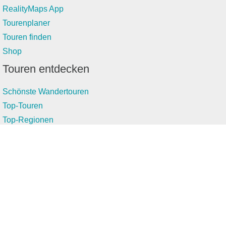
RealityMaps App
Tourenplaner
Touren finden
Shop
Touren entdecken
Schönste Wandertouren
Top-Touren
Top-Regionen
Skitouren
Infos & Service
News
FAQs
Über uns