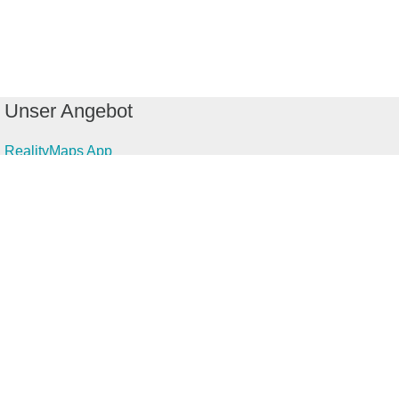
Unser Angebot
RealityMaps App
Tourenplaner
Touren finden
Shop
Touren entdecken
Schönste Wandertouren
Top-Touren
Top-Regionen
Skitouren