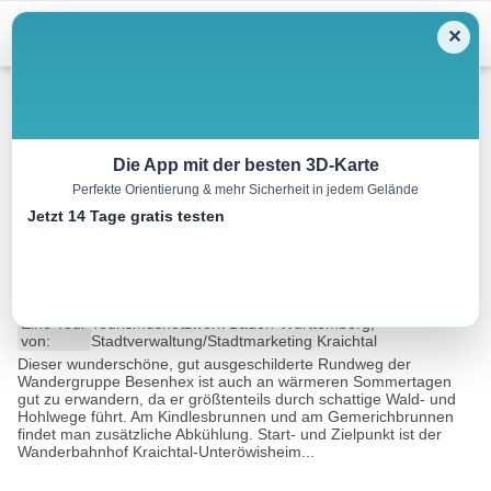
Menu
✕
Wandern
Die App mit der besten 3D-Karte
Perfekte Orientierung & mehr Sicherheit in jedem Gelände
Brunnenweg IVV Kraichtal-
Jetzt 14 Tage gratis testen
Unteröwisheim – Besenhex
11.5 km
02:50 h
187 m
187 m
Eine Tour
Tourismusnetzwerk Baden-Württemberg,
von:
Stadtverwaltung/Stadtmarketing Kraichtal
Dieser wunderschöne, gut ausgeschilderte Rundweg der
Wandergruppe Besenhex ist auch an wärmeren Sommertagen
gut zu erwandern, da er größtenteils durch schattige Wald- und
Hohlwege führt. Am Kindlesbrunnen und am Gemerichbrunnen
findet man zusätzliche Abkühlung. Start- und Zielpunkt ist der
Wanderbahnhof Kraichtal-Unteröwisheim...