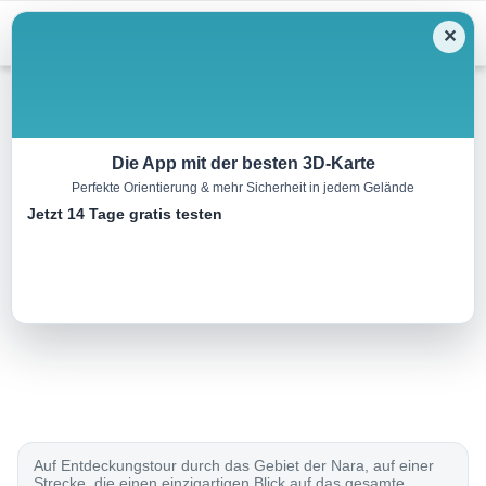
Skip
Menu
✕
to
content
Mountainbike
Die App mit der besten 3D-Karte
Perfekte Orientierung & mehr Sicherheit in jedem Gelände
Brüsacü Bike
Jetzt 14 Tage gratis testen
25.0 km
00:00 h
1350 m
1350 m
Eine Tour von:
SchweizMobil
..
Auf Entdeckungstour durch das Gebiet der Nara, auf einer
Strecke, die einen einzigartigen Blick auf das gesamte