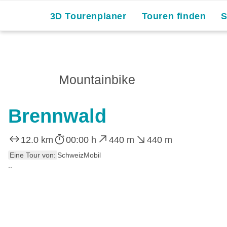
Skip
3D Tourenplaner
Touren finden
to
content
Mountainbike
Brennwald
12.0 km
00:00 h
440 m
440 m
Eine Tour von:
SchweizMobil
..