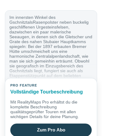
Im innersten Winkel des
GschnitztalsRasenpolster neben buckelig
geschliffenen Urgesteinsfelsen,
dazwischen ein paar malerische
Seeaugen, in denen sich die Gletscher und
Grate des nahen Stubaier Hauptkamms
spiegeln: Bei der 1897 erbauten Bremer
Hütte umschmeichelt uns eine
harmonische Zentralalpenlandschaft, wie
man sie sich gemeinhin erträumt. Obwohl
sie geografisch im Einzugsbereich des
Gschnitztals liegt, fungiert sie auch als
Etappenstützpunkt auf dem beliebten
Stubaier Höhenweg. Eine...
PRO FEATURE
Vollständige Tourbeschreibung
Mit RealityMaps Pro erhältst du die
komplette Beschreibung
qualitätsgeprüfter Touren mit allen
wichtigen Details für deine Planung.
Zum Pro Abo