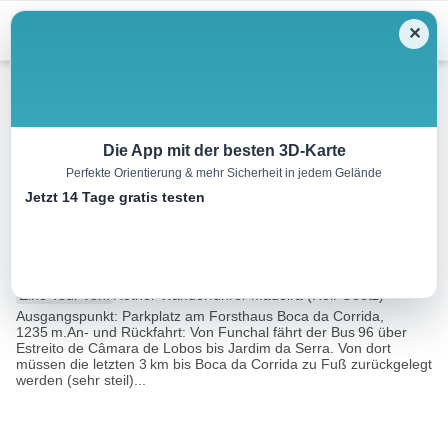
Menu
✕
Wandern
Die App mit der besten 3D-Karte
Perfekte Orientierung & mehr Sicherheit in jedem Gelände
Boca da Corrida –
Jetzt 14 Tage gratis testen
Boca da Encumeada
12.5 km
04:00 h
777 m
1005 m
Eine Tour von:
Rother Wanderführer Madeira (Rolf Goetz)
Ausgangspunkt: Parkplatz am Forsthaus Boca da Corrida,
1235 m.An- und Rückfahrt: Von Funchal fährt der Bus 96 über
Estreito de Câmara de Lobos bis Jardim da Serra. Von dort
müssen die letzten 3 km bis Boca da Corrida zu Fuß zurückgelegt
werden (sehr steil)...