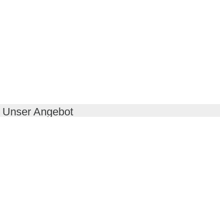
Unser Angebot
RealityMaps App
Tourenplaner
Touren finden
Shop
Touren entdecken
Schönste Wandertouren