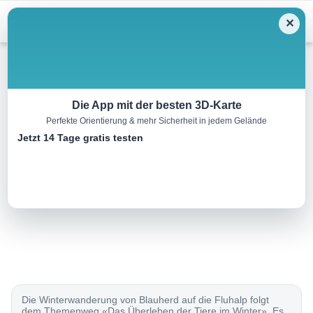
Menu
✕
Winterwandern
Die App mit der besten 3D-Karte
Perfekte Orientierung & mehr Sicherheit in jedem Gelände
Blauherd-Fluhalp-Weg
Jetzt 14 Tage gratis testen
4.0 km
01:35 h
180 m
180 m
Eine Tour von:
SchweizMobil
..
Die Winterwanderung von Blauherd auf die Fluhalp folgt
dem Themenweg «Das Überleben der Tiere im Winter». Es