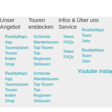
Unser
Touren
Infos &
Über uns
Angebot
entdecken
Service
RealityMaps
Team
RealityMaps
Schönste
News
Jobs
App
Wandertouren
FAQs
Tourenplaner
Top-Touren
RealityMaps
News
Touren
Top-
Team
FAQs
finden
Regionen
Jobs
Shop
Skitouren
Youtube
Inst
RealityMaps
Schönste
App
Wandertouren
Tourenplaner
Top-Touren
Touren
Top-
finden
Regionen
Shop
Skitouren