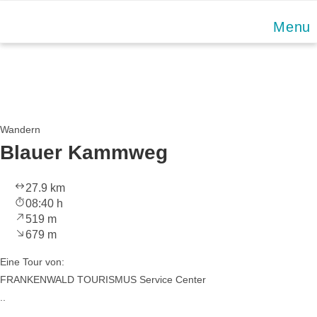
Skip
Menu
to
content
Wandern
Blauer Kammweg
27.9 km
08:40 h
519 m
679 m
Eine Tour von:
FRANKENWALD TOURISMUS Service Center
..