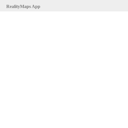
RealityMaps App
Tourenplaner
Touren finden
Shop
Touren entdecken
Schönste Wandertouren
Top-Touren
Top-Regionen
Skitouren
Infos & Service
News
FAQs
Über uns