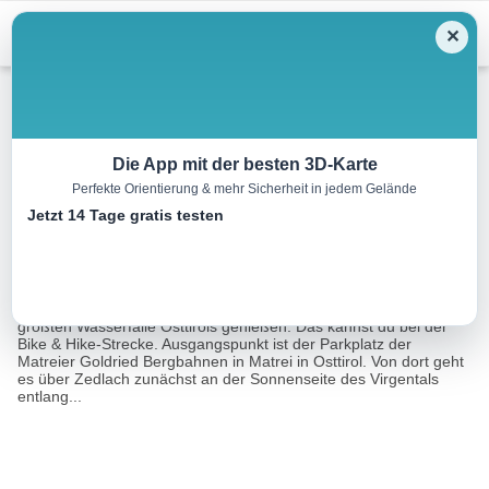
Menu
✕
Mountainbike
Die App mit der besten 3D-Karte
Perfekte Orientierung & mehr Sicherheit in jedem Gelände
Bike & Hike Umbalfälle 1.660m
Jetzt 14 Tage gratis testen
32.2 km
00:00 h
m
m
Eine Tour von:
Contwise
Nach einer einzigartig schönen Radtour die kühle Gischt der
größten Wasserfälle Osttirols genießen. Das kannst du bei der
Bike & Hike-Strecke. Ausgangspunkt ist der Parkplatz der
Matreier Goldried Bergbahnen in Matrei in Osttirol. Von dort geht
es über Zedlach zunächst an der Sonnenseite des Virgentals
entlang...