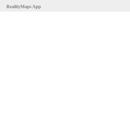
RealityMaps App
Tourenplaner
Touren finden
Shop
Touren entdecken
Schönste Wandertouren
Top-Touren
Top-Regionen
Skitouren
Infos & Service
News
FAQs
Über uns