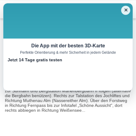
Menu
✕
Wandern
Die App mit der besten 3D-Karte
Perfekte Orientierung & mehr Sicherheit in jedem Gelände
Biberwier – Zur Muthenau Alm
Jetzt 14 Tage gratis testen
18.2 km
06:50 h
901 m
898 m
Eine Tour von:
Contwise
Start ist an der Talstation der Marienbergbahn. Der Beschilderung
zur Sunnalm und Bergstation Marienbergbahn II folgen (alternativ
die Bergbahn benützen). Rechts zur Talstation des Jochliftes und
Richtung Muthenau Alm (Nassereither Alm). Über den Forstweg
in Richtung Fernpass bis zur Infotafel „Schöne Aussicht“, dort
rechts abbiegen in Richtung Weißensee...