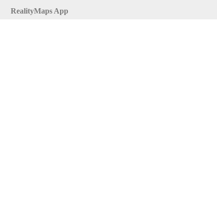
RealityMaps App
Tourenplaner
Touren finden
Shop
Touren entdecken
Schönste Wandertouren
Top-Touren
Top-Regionen
Skitouren
Infos & Service
News
FAQs
Über uns