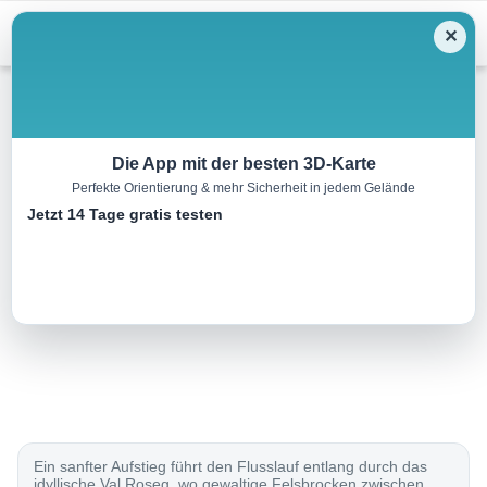
Menu
✕
Wandern
Die App mit der besten 3D-Karte
Perfekte Orientierung & mehr Sicherheit in jedem Gelände
Bernina-Tour, Etappe 4/5
Jetzt 14 Tage gratis testen
14.0 km
04:45 h
1100 m
190 m
Eine Tour von:
SchweizMobil
..
Ein sanfter Aufstieg führt den Flusslauf entlang durch das
idyllische Val Roseg, wo gewaltige Felsbrocken zwischen