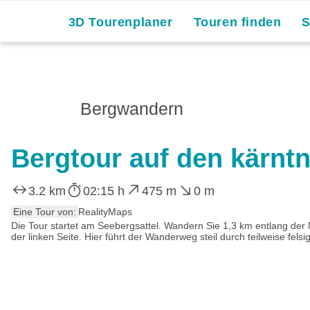
Skip
3D Tourenplaner
Touren finden
to
content
Bergwandern
Bergtour auf den kärntn
3.2 km
02:15 h
475 m
0 m
Eine Tour von:
RealityMaps
Die Tour startet am Seebergsattel. Wandern Sie 1,3 km entlang der
der linken Seite. Hier führt der Wanderweg steil durch teilweise fels